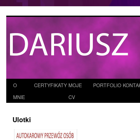
Przejdź
do
treści
O
CERTYFIKATY
MOJE
PORTFOLIO
KONTA
MNIE
CV
Ulotki