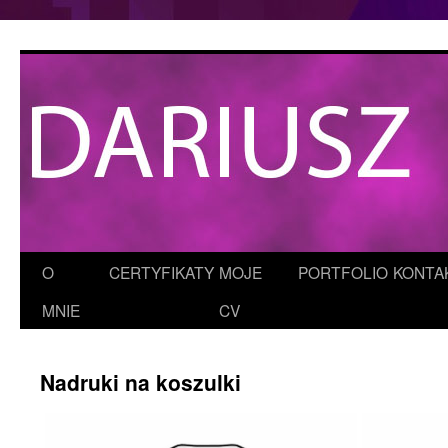
Przejdź
do
treści
O
CERTYFIKATY
MOJE
PORTFOLIO
KONTA
MNIE
CV
Nadruki na koszulki